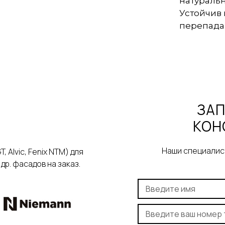
натураль
Устойчив 
перепада
ЗАП
КОН
Наши специалист
Alvic, Fenix NTM) для
р. фасадов на заказ.