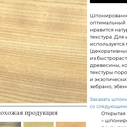
Шпонированны
оптимальный в
нравится нат
текстура. Для
используетс
(декоративны
из быстрорас
древесины, к
текстуры поро
и экзотически
зебрано, эбен
Заказать шпон
со следующими
охожая продукция
Открытая 
– шпонир