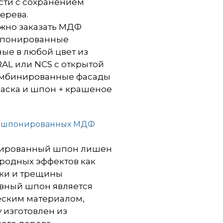
сти с сохранением
ерева.
ожно заказать МДФ
шпонированные
ые в любой цвет из
AL или NCS с открытой
омбинированные фасады
раска и шпон + крашеное
 шпонированных МДФ
ированный шпон лишен
родных эффектов как
чки и трещины
вный шпон является
еским материалом,
 изготовлен из