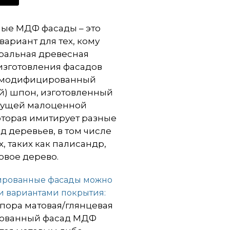
е МДФ фасады – это
ариант для тех, кому
уральная древесная
 изготовления фасадов
я модифицированный
й) шпон, изготовленный
тущей малоценной
оторая имитирует разные
д деревьев, в том числе
х, таких как палисандр,
овое дерево.
ированные фасады можно
 вариантами покрытия:
пора матовая/глянцевая
ованный фасад МДФ