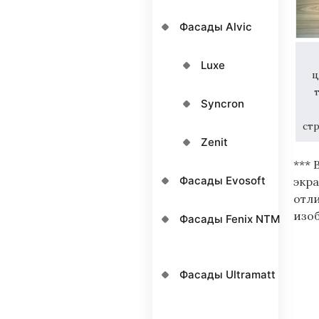
Фасады Alvic
Luxe
ц
Syncron
ст
Zenit
*** 
Фасады Evosoft
экра
отл
изо
Фасады Fenix NTM
Фасады Ultramatt