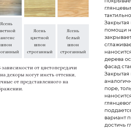
покрывае
глянцевы
тактильн
Закрытая 
Ясень
помощи н
ветной
Ясень
Ясень
закрывает
тангенс
цветной
белый
сглаживае
шпон
шпон
шпон
наносится
роганный
строганный
строганный
дерева ос
фасад ста
В зависимости от цветопередачи
Закрытая 
на декоры могут иметь оттенки,
аналогич
ичные от представленного на
поре, тол
бражении.
наносится
глянцевог
поддаетс
вариант 
достичь г