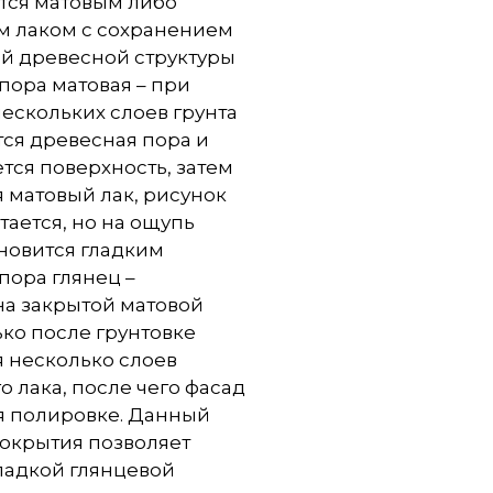
тся матовым либо
м лаком с сохранением
ой древесной структуры
пора матовая – при
ескольких слоев грунта
ся древесная пора и
тся поверхность, затем
 матовый лак, рисунок
тается, но на ощупь
новится гладким
пора глянец –
на закрытой матовой
ько после грунтовке
 несколько слоев
о лака, после чего фасад
я полировке. Данный
покрытия позволяет
ладкой глянцевой