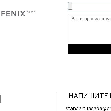
И
НАПИШИТЕ 
standart.fasada@g