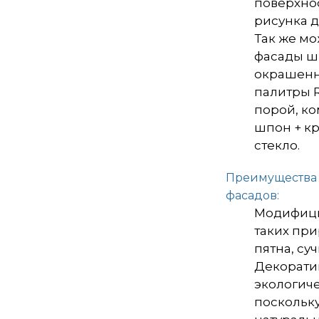
поверхно
рисунка д
Так же м
фасады 
окрашенн
палитры R
порой, к
шпон + к
стекло.
Преимущества
фасадов:
Модифиц
таких при
пятна, су
Декорати
экологич
поскольку