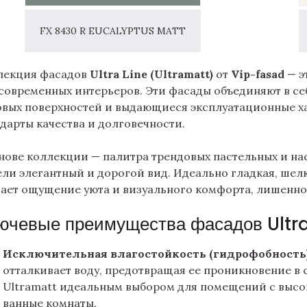
FX 8430 R EUCALYPTUS MATT
лекция фасадов
Ultra Line (Ultramatt)
от
Vip-fasad
— э
современных интерьеров. Эти фасады объединяют в се
овых поверхностей и выдающиеся эксплуатационные ха
дарты качества и долговечности.
снове коллекции — палитра трендовых пастельных и н
ли элегантный и дорогой вид. Идеально гладкая, шел
дает ощущение уюта и визуального комфорта, лишенно
ючевые преимущества фасадов Ultr
Исключительная влагостойкость (гидрофобность)
отталкивает воду, предотвращая ее проникновение в 
Ultramatt идеальным выбором для помещений с высок
ванные комнаты.