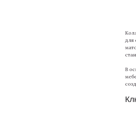
Кол
для 
мат
стан
В о
мебе
соз
Кл