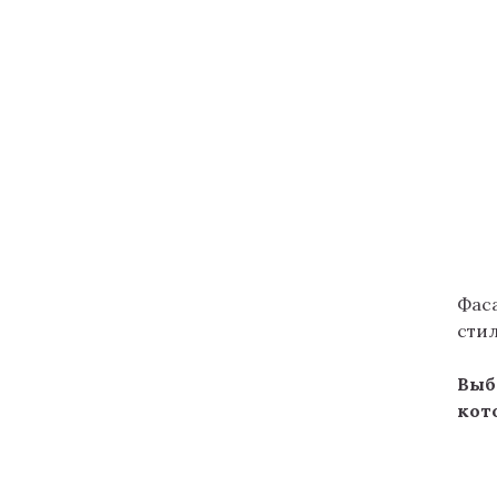
Фас
стил
Выб
кот