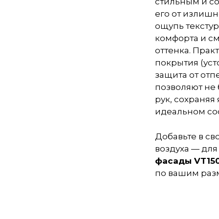
стильным и с
его от излишн
ощупь тексту
комфорта и с
оттенка. Прак
покрытия (уст
защита от отп
позволяют не 
рук, сохраняя
идеальном со
Добавьте в св
воздуха — для
фасады VT150
по вашим раз