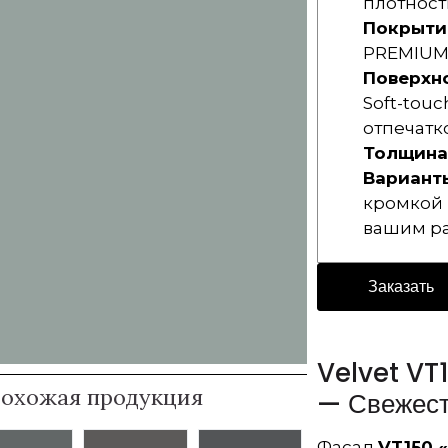
плотност
Покрыти
PREMIUM 
Поверхно
Soft-touc
отпечатк
Толщина
Варианты
кромкой 
вашим р
Заказать
Velvet VT
охожая продукция
— Свежест
Фасад
VT150 