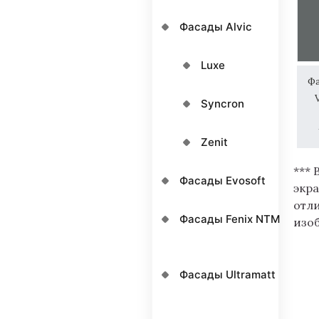
Фасады Alvic
Luxe
Ф
Syncron
Zenit
*** 
Фасады Evosoft
экра
отл
Фасады Fenix NTM
изо
Фасады Ultramatt