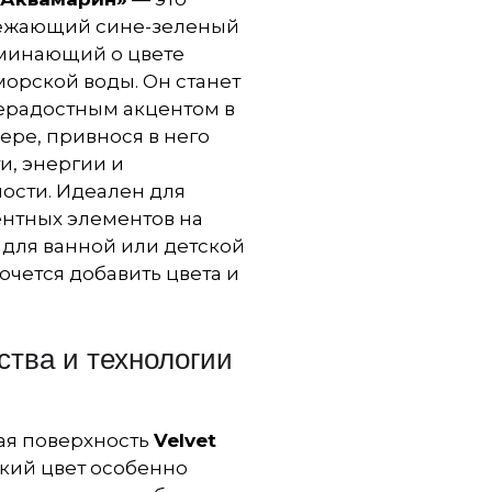
ежающий сине-зеленый
оминающий о цвете
орской воды. Он станет
ерадостным акцентом в
ре, привнося в него
и, энергии и
ости. Идеален для
ентных элементов на
 для ванной или детской
хочется добавить цвета и
тва и технологии
ая поверхность
Velvet
ркий цвет особенно