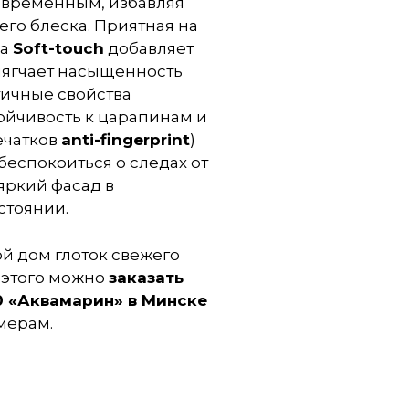
овременным, избавляя
его блеска. Приятная на
ра
Soft-touch
добавляет
мягчает насыщенность
тичные свойства
ойчивость к царапинам и
ечатков
anti-fingerprint
)
беспокоиться о следах от
 яркий фасад в
стоянии.
ой дом глоток свежего
 этого можно
заказать
 «Аквамарин» в Минске
мерам.