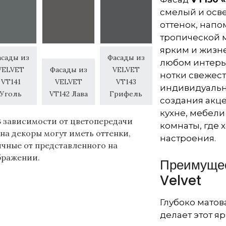
смелый и осв
оттенок, нап
тропической м
ярким и жизн
асады из
Фасады из
любом интерье
VELVET
Фасады из
VELVET
нотки свежест
VT141
VELVET
VT143
индивидуальн
Уголь
VT142 Лава
Грифель
создания акц
кухне, мебели
В зависимости от цветопередачи
комнаты, где 
на декоры могут иметь оттенки,
настроения.
ичные от представленного на
бражении.
Преимущес
Velvet
Глубоко матов
делает этот я