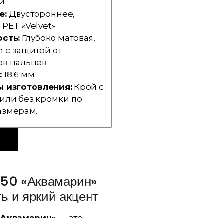
и
е:
Двустороннее,
PET «Velvet»
сть:
Глубоко матовая,
h с защитой от
ов пальцев
:
18.6 мм
 изготовления:
Крой с
или без кромки по
азмерам.
150 «Аквамарин»
ь и яркий акцент
«Аквамарин»
— это