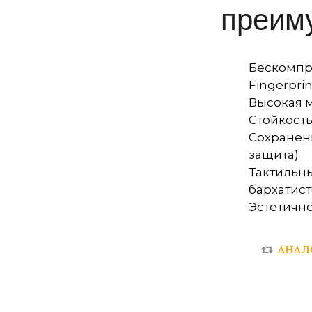
преим
Бескомпро
Fingerprin
Высокая 
Стойкость
Сохранени
защита)
Тактильн
бархатист
Эстетично
АНАЛ