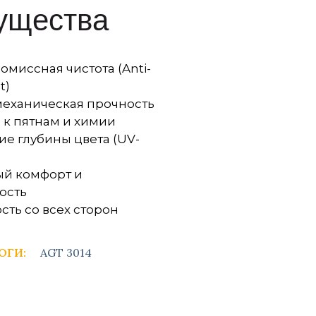
ущества
миссная чистота (Anti-
t)
механическая прочность
 к пятнам и химии
е глубины цвета (UV-
ый комфорт и
ость
сть со всех сторон
ОГИ:
AGT 3014