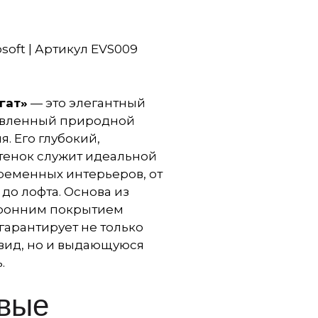
soft | Артикул EVS009
гат»
— это элегантный
овленный природной
. Его глубокий,
тенок служит идеальной
ременных интерьеров, от
о лофта. Основа из
ронним покрытием
гарантирует не только
вид, но и выдающуюся
.
вые