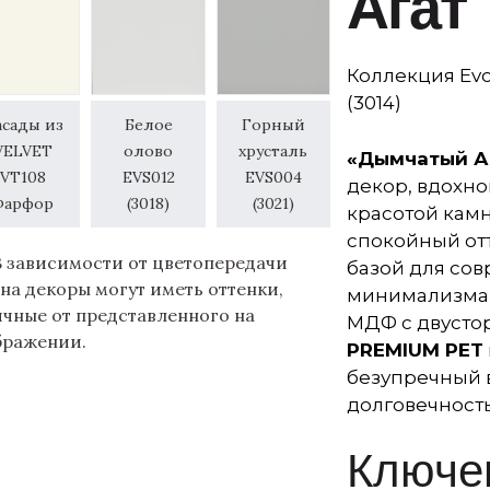
Агат
Коллекция Evo
(3014)
асады из
Белое
Горный
VELVET
олово
хрусталь
«Дымчатый А
VT108
EVS012
EVS004
декор, вдохн
Фарфор
(3018)
(3021)
красотой камня
спокойный от
В зависимости от цветопередачи
базой для сов
на декоры могут иметь оттенки,
минимализма д
ичные от представленного на
МДФ с двусто
бражении.
PREMIUM PET
безупречный 
долговечность
Ключе