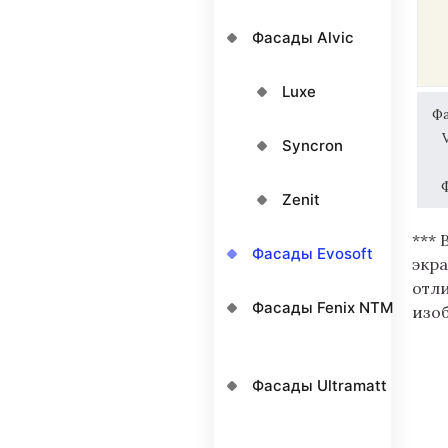
Фасады Alvic
Luxe
Ф
Syncron
Zenit
*** 
Фасады Evosoft
экра
отл
Фасады Fenix NTM
изо
Фасады Ultramatt