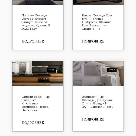
Почему Фасады
Какие Фасады Для
Velvet И Evosoft
Кухни Лучше
Станут Основой
Выбрать? Феникс
Модных Кухонь В
Или Эвософт —
2026 Году
Сравнение
ПОДРОБНЕЕ
ПОДРОБНЕЕ
СТАТЬИ
СТАТЬИ
Шпонированные
Жалюзийные
Фасады: 5
Фасады Для Кухни:
Ключевых
Стиль, Воздух И
Вопросов Перед
Функциональность
Выбором
ПОДРОБНЕЕ
ПОДРОБНЕЕ