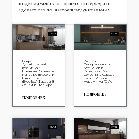
индивидуальность вашего интерьера и
сделает его по-настоящему уникальным.
СТАТЬИ
СТАТЬИ
Секрет
Уход За
Дизайнерской
Поверхностями
Кухни: Как
Soft-Touch И
Идеально Сочетать
Супермат: Как
Матовые (Evosoft) И
Сохранить Фасады
Глянцевые
Evosoft И Fenix
(Evogloss) Фасады В
Новыми На 10 Лет
Одном Интерьере
ПОДРОБНЕЕ
ПОДРОБНЕЕ
СТАТЬИ
СТАТЬИ