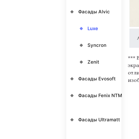
Фасады Alvic
Luxe
Syncron
*** 
Zenit
экра
отл
Фасады Evosoft
изо
Фасады Fenix NTM
Фасады Ultramatt