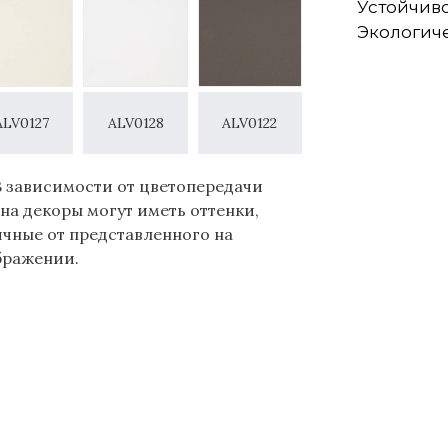
Устойчиво
Экологич
ALV0127
ALV0128
ALV0122
В зависимости от цветопередачи
на декоры могут иметь оттенки,
ичные от представленного на
бражении.