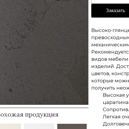
Заказать
Высоко-глянц
превосходным
механическим
Рекомендуется
видов мебели
изделий. Дос
цветов, конст
которые можн
получить нео
Высокая у
царапин
Сопротив
охожая продукция
Легкая оч
Долговеч