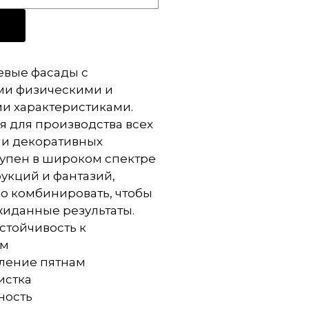
евые фасады с
и физическими и
и характеристиками.
 для производства всех
 и декоративных
тупен в широком спектре
рукций и фантазий,
о комбинировать, чтобы
жиданные результаты.
стойчивость к
ам
ление пятнам
истка
ность